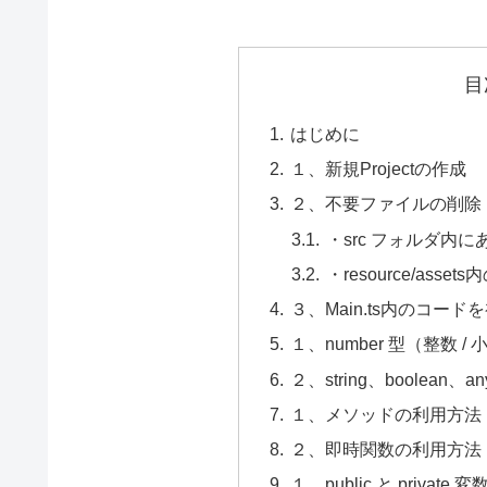
目
はじめに
１、新規Projectの作成
２、不要ファイルの削除
・src フォルダ内に
・resource/ass
３、Main.ts内のコード
１、number 型（整数 / 
２、string、boolean、a
１、メソッドの利用方法
２、即時関数の利用方法
１、public と privat