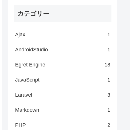
カテゴリー
Ajax
1
AndroidStudio
1
Egret Engine
18
JavaScript
1
Laravel
3
Markdown
1
PHP
2