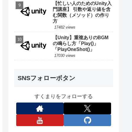
【忙しい人のためのUnity入
門講座】 引数や返り値を含
む関数（メソッド）の作り
方
17482 views
【Unity】重複ありのBGM
の鳴らし方「Play()」
「PlayOneShot()」
17030 views
SNSフォローボタン
すくまりをフォローする