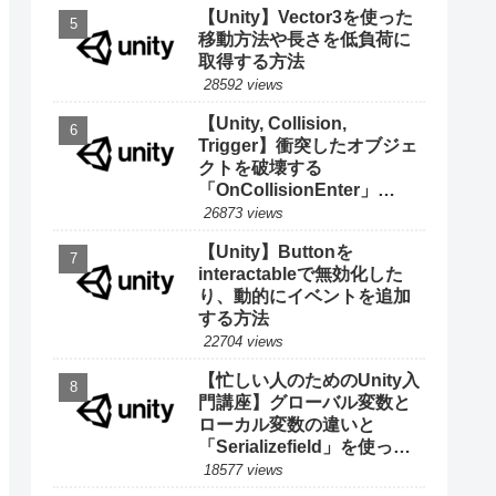
【Unity】Vector3を使った
移動方法や長さを低負荷に
取得する方法
28592 views
【Unity, Collision,
Trigger】衝突したオブジェ
クトを破壊する
「OnCollisionEnter」
「OnTriggerEnter」
26873 views
【Unity】Buttonを
interactableで無効化した
り、動的にイベントを追加
する方法
22704 views
【忙しい人のためのUnity入
門講座】グローバル変数と
ローカル変数の違いと
「Serializefield」を使った
インスペクターへの表示
18577 views