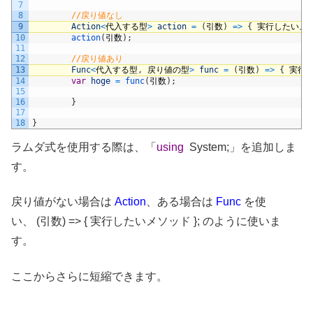
7
8
//戻り値なし
9
Action
<
代入する型
>
action
=
(
引数
)
=
>
{
実行したいメ
10
action
(
引数
)
;
11
12
//戻り値あり
13
Func
<
代入する型
,
戻り値の型
>
func
=
(
引数
)
=
>
{
実行
14
var
hoge
=
func
(
引数
)
;
15
16
}
17
18
}
ラムダ式を使用する際は、「
using
System;」を追加しま
す。
戻り値がない場合は
Action
、ある場合は
Func
を使
い、 (引数) => { 実行したいメソッド }; のように使いま
す。
ここからさらに短縮できます。