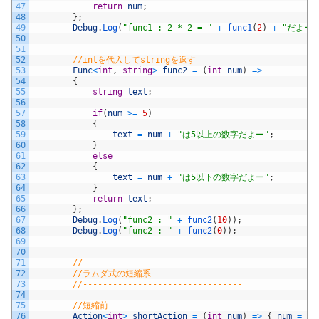
47
return
num
;
48
}
;
49
Debug
.
Log
(
"func1 : 2 * 2 = "
+
func1
(
2
)
+
"だよー"
50
51
52
//intを代入してstringを返す
53
Func
<
int
,
string
>
func2
=
(
int
num
)
=
>
54
{
55
string
text
;
56
57
if
(
num
>=
5
)
58
{
59
text
=
num
+
"は5以上の数字だよー"
;
60
}
61
else
62
{
63
text
=
num
+
"は5以下の数字だよー"
;
64
}
65
return
text
;
66
}
;
67
Debug
.
Log
(
"func2 : "
+
func2
(
10
)
)
;
68
Debug
.
Log
(
"func2 : "
+
func2
(
0
)
)
;
69
70
71
//-------------------------------
72
//ラムダ式の短縮系
73
//--------------------------------
74
75
//短縮前
76
Action
<
int
>
shortAction
=
(
int
num
)
=
>
{
num
=
nu