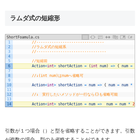
ラムダ式の短縮形
ShortFoamula.cs
C#
1
//-------------------------------
2
//ラムダ式の短縮系
3
//--------------------------------
4
5
//短縮前
6
Action
<
int
>
shortAction
=
(
int
num
)
=
>
{
num
=
nu
7
8
//↓(int num)はnumへ省略可
9
10
Action
<
int
>
shortAction
=
num
=
>
{
num
=
num
*
2
;
11
12
//↓　実行したいメソッドが一行なら{}も省略可能
13
14
Action
<
int
>
shortAction
=
num
=
>
num
=
num
*
2
;
引数が１つ場合（）と型を省略することができます。引数
が複数の場合、型のみ省略することができます。