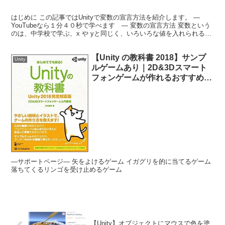
はじめに この記事ではUnityで変数の宣言方法を紹介します。 ―
YouTubeなら１分４０秒で学べます ― 変数の宣言方法 変数という
のは、中学校で学ぶ、x や yと同じく、いろいろな値を入れられるも
のです。 適当なスクリプトを開いて、...
【Unity の教科書 2018】サンプ
Unity
ルゲームあり｜2D&3Dスマート
フォンゲームが作れるおすすめの
入門書
―サポートページ― 矢をよけるゲーム イガグリを的に当てるゲーム
落ちてくるリンゴを受け止めるゲーム
【Unity】オブジェクトにマウスで色を塗