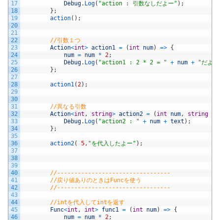
17
Debug
.
Log
(
"action : 引数なしだよー"
)
;
18
}
;
19
action
(
)
;
20
21
22
//引数１つ
23
Action
<
int
>
action1
=
(
int
num
)
=
>
{
24
num
=
num
*
2
;
25
Debug
.
Log
(
"action1 : 2 * 2 = "
+
num
+
"だよー
26
}
;
27
28
action1
(
2
)
;
29
30
31
//異なる引数
32
Action
<
int
,
string
>
action2
=
(
int
num
,
string
te
33
Debug
.
Log
(
"action2 : "
+
num
+
text
)
;
34
}
;
35
36
action2
(
5
,
"を代入したよー"
)
;
37
38
39
40
//---------------------------------
41
//戻り値ありのときはFuncを使う
42
//---------------------------------
43
44
//intを代入してintを返す
45
Func
<
int
,
int
>
func1
=
(
int
num
)
=
>
{
46
num
=
num
*
2
;