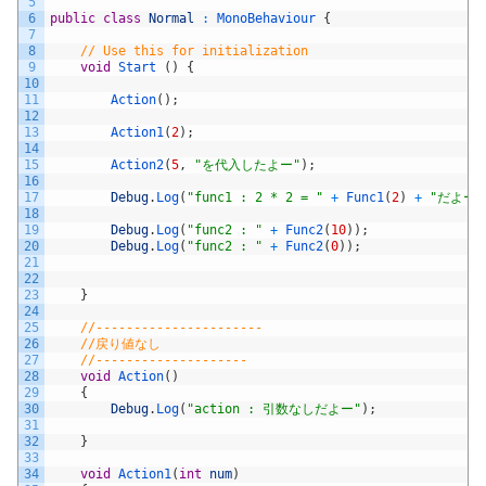
5
6
public
class
Normal
:
MonoBehaviour
{
7
8
// Use this for initialization
9
void
Start
(
)
{
10
11
Action
(
)
;
12
13
Action1
(
2
)
;
14
15
Action2
(
5
,
"を代入したよー"
)
;
16
17
Debug
.
Log
(
"func1 : 2 * 2 = "
+
Func1
(
2
)
+
"だよー"
18
19
Debug
.
Log
(
"func2 : "
+
Func2
(
10
)
)
;
20
Debug
.
Log
(
"func2 : "
+
Func2
(
0
)
)
;
21
22
23
}
24
25
//----------------------
26
//戻り値なし
27
//--------------------
28
void
Action
(
)
29
{
30
Debug
.
Log
(
"action : 引数なしだよー"
)
;
31
32
}
33
34
void
Action1
(
int
num
)