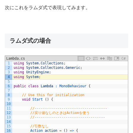
次にこれをラムダ式で表現してみます。
ラムダ式の場合
Lambda.cs
C#
1
using
System
.
Collections
;
2
using
System
.
Collections
.
Generic
;
3
using
UnityEngine
;
4
using
System
;
5
6
public
class
Lambda
:
MonoBehaviour
{
7
8
// Use this for initialization
9
void
Start
(
)
{
10
11
//-----------------------------------
12
//戻り値なしのときはActionを使う
13
//----------------------------------
14
15
//引数なし
16
Action 
action
=
(
)
=
>
{