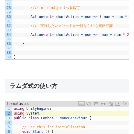
77
78
//↓(int num)はintへ省略可
79
80
Action
<
int
>
shortAction
=
num
=
>
{
num
=
num
*
2
;
81
82
//↓　実行したいメソッドが一行なら{}も省略可能
83
84
Action
<
int
>
shortAction
=
num
=
>
num
=
num
*
2
;
85
86
}
87
88
89
}
ラムダ式の使い方
formulas.cs
C#
1
using
UnityEngine
;
2
using
System
;
3
public
class
Lambda
:
MonoBehaviour
{
4
5
// Use this for initialization
6
void
Start
(
)
{