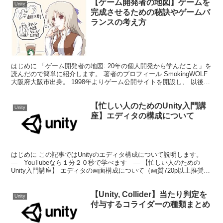
【ゲーム開発者の地図】ゲームを
Unity
完成させるための秘訣やゲームバ
ランスの考え方
はじめに 「ゲーム開発者の地図: 20年の個人開発から学んだこと」を
読んだので簡単に紹介します。 著者のプロフィール SmokingWOLF
大阪府大阪市出身。 1998年よりゲーム公開サイトを開設し、 以後、
ゲーム開発者として主にWind...
【忙しい人のためのUnity入門講
Unity
座】エディタの構成について
はじめに この記事ではUnityのエディタ構成について説明します。
— YouTubeなら１分２０秒で学べます — 【忙しい人のための
Unity入門講座】 エディタの画面構成について（画質720p以上推奨）
Unityの画面構成 操作ツール...
【Unity, Collider】当たり判定を
Unity
付与するコライダーの種類まとめ