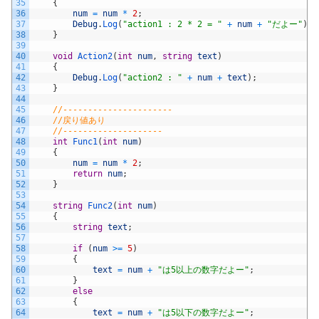
35
{
36
num
=
num
*
2
;
37
Debug
.
Log
(
"action1 : 2 * 2 = "
+
num
+
"だよー"
)
;
38
}
39
40
void
Action2
(
int
num
,
string
text
)
41
{
42
Debug
.
Log
(
"action2 : "
+
num
+
text
)
;
43
}
44
45
//----------------------
46
//戻り値あり
47
//--------------------
48
int
Func1
(
int
num
)
49
{
50
num
=
num
*
2
;
51
return
num
;
52
}
53
54
string
Func2
(
int
num
)
55
{
56
string
text
;
57
58
if
(
num
>=
5
)
59
{
60
text
=
num
+
"は5以上の数字だよー"
;
61
}
62
else
63
{
64
text
=
num
+
"は5以下の数字だよー"
;