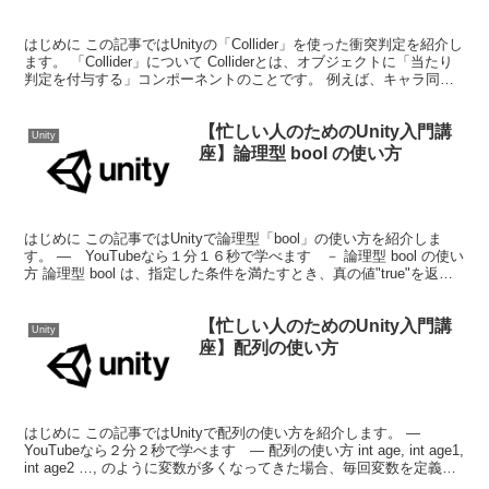
はじめに この記事ではUnityの「Collider」を使った衝突判定を紹介し
ます。 「Collider」について Colliderとは、オブジェクトに「当たり
判定を付与する」コンポーネントのことです。 例えば、キャラ同士
がぶつかったときや...
【忙しい人のためのUnity入門講
Unity
座】論理型 bool の使い方
はじめに この記事ではUnityで論理型「bool」の使い方を紹介しま
す。 ― YouTubeなら１分１６秒で学べます － 論理型 bool の使い
方 論理型 bool は、指定した条件を満たすとき、真の値"true"を返
し、満たさないとき...
【忙しい人のためのUnity入門講
Unity
座】配列の使い方
はじめに この記事ではUnityで配列の使い方を紹介します。 ―
YouTubeなら２分２秒で学べます ― 配列の使い方 int age, int age1,
int age2 …, のように変数が多くなってきた場合、毎回変数を定義す
るのは...