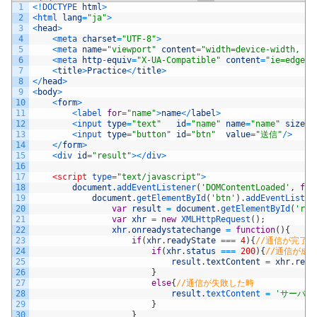
1
<
!
DOCTYPE 
html
>
2
<
html 
lang
=
"ja"
>
3
<
head
>
4
<
meta 
charset
=
"UTF-8"
>
5
<
meta 
name
=
"viewport"
content
=
"width=device-width, in
6
<
meta 
http
-
equiv
=
"X-UA-Compatible"
content
=
"ie=edge"
>
7
<
title
>
Practice
<
/
title
>
8
<
/
head
>
9
<
body
>
10
<
form
>
11
<
label 
for
=
"name"
>
name
<
/
label
>
12
<
input 
type
=
"text"
id
=
"name"
name
=
"name"
size
=
"
13
<
input 
type
=
"button"
id
=
"btn"
value
=
"送信"
/
>
14
<
/
form
>
15
<
div 
id
=
"result"
>
<
/
div
>
16
17
<script 
type
=
"text/javascript"
>
18
document
.
addEventListener
(
'DOMContentLoaded'
,
fun
19
document
.
getElementById
(
'btn'
)
.
addEventListen
20
var
result
=
document
.
getElementById
(
'res
21
var
xhr
=
new
XMLHttpRequest
(
)
;
22
xhr
.
onreadystatechange
=
function
(
)
{
23
if
(
xhr
.
readyState
===
4
)
{
//通信が完了
24
if
(
xhr
.
status
===
200
)
{
//通信が成
25
result
.
textContent
=
xhr
.
resp
26
}
27
else
{
//通信が失敗した時
28
result
.
textContent
=
'サーバー
29
}
30
}