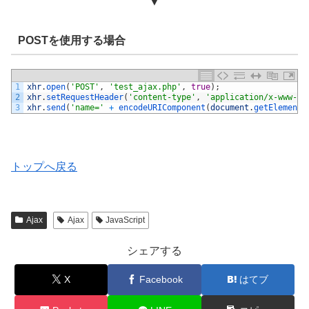
▼
POSTを使用する場合
1
xhr
.
open
(
'POST'
,
'test_ajax.php'
,
true
)
;
2
xhr
.
setRequestHeader
(
'content-type'
,
'application/x-www-fo
3
xhr
.
send
(
'name='
+
encodeURIComponent
(
document
.
getElementB
トップへ戻る
Ajax
Ajax
JavaScript
シェアする
X
Facebook
はてブ