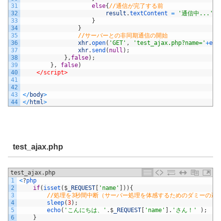
31
else
{
//通信が完了する前
32
result
.
textContent
=
'通信中...'
;
33
}
34
}
35
//サーバーとの非同期通信の開始
36
xhr
.
open
(
'GET'
,
'test_ajax.php?name='
+
enc
37
xhr
.
send
(
null
)
;
38
}
,
false
)
;
39
}
,
false
)
40
</script>
41
42
43
<
/
body
>
44
<
/
html
>
test_ajax.php
test_ajax.php
1
<
?
php
2
if
(
isset
(
$
_REQUEST
[
'name'
]
)
)
{
3
//処理を3秒間中断（サーバー処理を体感するためのダミーの遅
4
sleep
(
3
)
;
5
echo
(
'こんにちは、'
.
$
_REQUEST
[
'name'
]
.
'さん！'
)
;
6
}