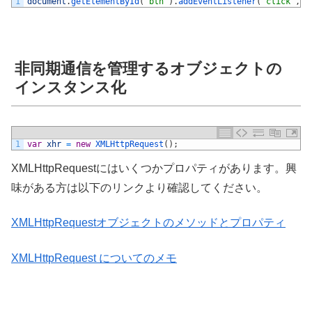
1
document
.
getElementById
(
'btn'
)
.
addEventListener
(
'click'
,
f
非同期通信を管理するオブジェクトの
インスタンス化
1
var
xhr
=
new
XMLHttpRequest
(
)
;
XMLHttpRequestにはいくつかプロパティがあります。興
味がある方は以下のリンクより確認してください。
XMLHttpRequestオブジェクトのメソッドとプロパティ
XMLHttpRequest についてのメモ