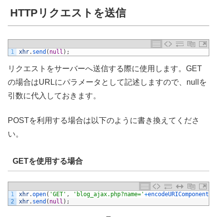
HTTPリクエストを送信
1
xhr
.
send
(
null
)
;
リクエストをサーバーへ送信する際に使用します。GET
の場合はURLにパラメータとして記述しますので、nullを
引数に代入しておきます。
POSTを利用する場合は以下のように書き換えてくださ
い。
GETを使用する場合
1
xhr
.
open
(
'GET'
,
'blog_ajax.php?name='
+
encodeURIComponent
(
d
2
xhr
.
send
(
null
)
;